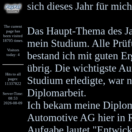
sich dieses Jahr für mich
The current
Das Haupt-Thema des Jah
page has
been visited
mein Studium. Alle Prüfu
18705 times.
Visitors
bestand ich mit guten Er
today: 4
übrig. Die wichtigste Au
Hits to all
Studium erledigte, war n
pages:
11337822
Diplomarbeit.
Server-Time:
08:53
Ich bekam meine Diplo
2026-08-09
Automotive AG hier in R
Aufgabe lautet "Entwick