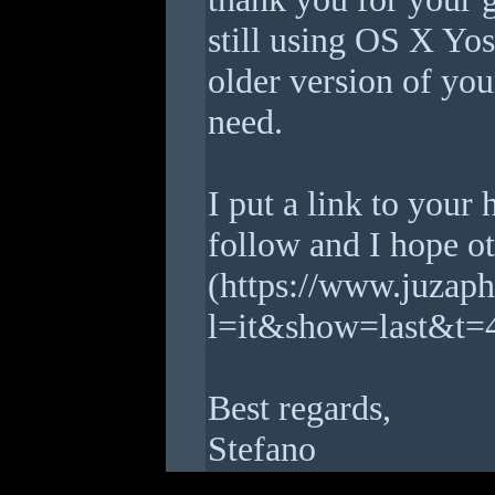
still using OS X Yo
older version of you
need.
I put a link to you
follow and I hope ot
(https://www.juzap
l=it&show=last&t=
Best regards,
Stefano