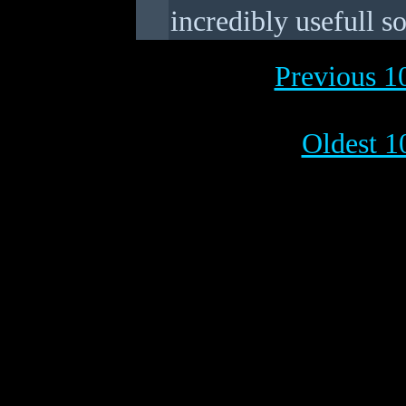
incredibly usefull s
Previous 10
Oldest 1