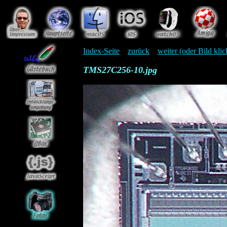
Index-Seite
zurück
weiter (oder Bild kli
TMS27C256-10.jpg