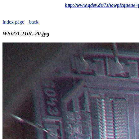
http://www.qdev.de/?showpicqueue
Index page
back
WSi27C210L-20.jpg