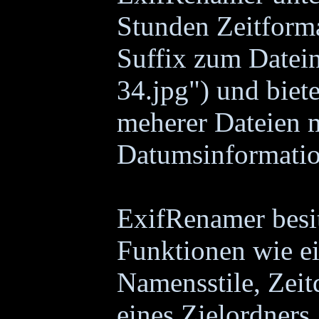
Stunden Zeitforma
Suffix zum Datei
34.jpg") und biet
meherer Dateien m
Datumsinformatio
ExifRenamer besit
Funktionen wie ei
Namensstile, Zeit
eines Zielordners