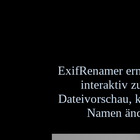
ExifRenamer er
interaktiv z
Dateivorschau, k
Namen ände