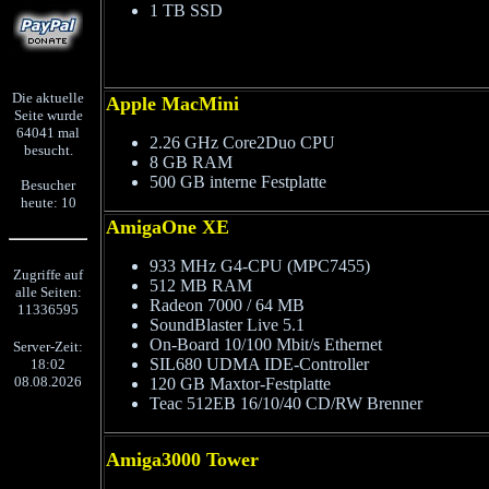
1 TB SSD
Die aktuelle
Apple MacMini
Seite wurde
64041 mal
2.26 GHz Core2Duo CPU
besucht.
8 GB RAM
500 GB interne Festplatte
Besucher
heute: 10
AmigaOne XE
933 MHz G4-CPU (MPC7455)
Zugriffe auf
512 MB RAM
alle Seiten:
Radeon 7000 / 64 MB
11336595
SoundBlaster Live 5.1
On-Board 10/100 Mbit/s Ethernet
Server-Zeit:
SIL680 UDMA IDE-Controller
18:02
08.08.2026
120 GB Maxtor-Festplatte
Teac 512EB 16/10/40 CD/RW Brenner
Amiga3000 Tower