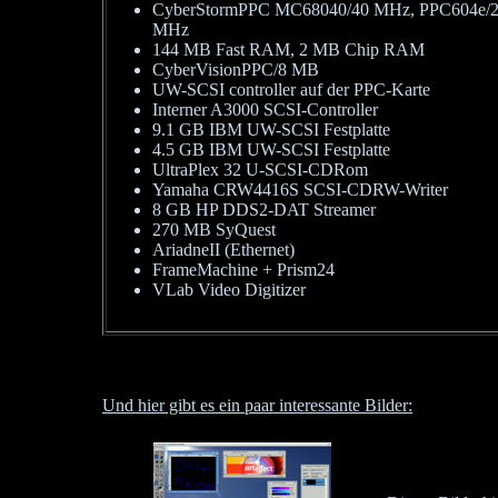
CyberStormPPC MC68040/40 MHz, PPC604e/
MHz
144 MB Fast RAM, 2 MB Chip RAM
CyberVisionPPC/8 MB
UW-SCSI controller auf der PPC-Karte
Interner A3000 SCSI-Controller
9.1 GB IBM UW-SCSI Festplatte
4.5 GB IBM UW-SCSI Festplatte
UltraPlex 32 U-SCSI-CDRom
Yamaha CRW4416S SCSI-CDRW-Writer
8 GB HP DDS2-DAT Streamer
270 MB SyQuest
AriadneII (Ethernet)
FrameMachine + Prism24
VLab Video Digitizer
Und hier gibt es ein paar interessante Bilder: