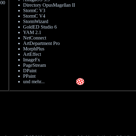
200
Directory OpusMagellan II
StormC V3
StormC V4
StormWizard
GoldED Studio 6
YAM 2.1
NetConnect
ArtDepartment Pro
MorphPlus
ArtEffect
ImageFx
PageStream
DPaint
PPaint
und mehr...