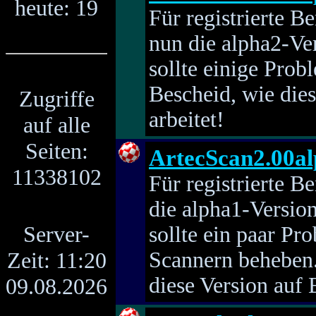
heute: 19
Für registrierte B
nun die alpha2-Ve
sollte einige Prob
Bescheid, wie die
Zugriffe
arbeitet!
auf alle
Seiten:
ArtecScan2.00a
11338102
Für registrierte B
die alpha1-Versio
Server-
sollte ein paar P
Zeit: 11:20
Scannern beheben.
diese Version auf 
09.08.2026