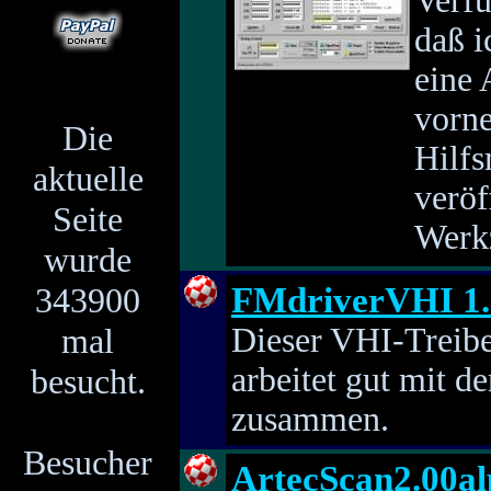
Verfü
daß i
eine
vorne
Die
Hilfs
aktuelle
veröf
Seite
Werk
wurde
343900
FMdriverVHI 1.
mal
Dieser VHI-Treibe
arbeitet gut mit 
besucht.
zusammen.
Besucher
ArtecScan2.00a