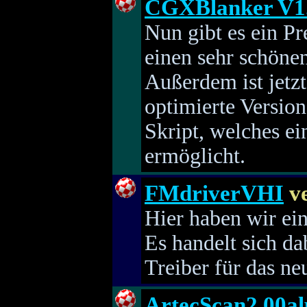
CGXBlanker V1
Nun gibt es ein P
einen sehr schöne
Außerdem ist jetz
optimierte Version 
Skript, welches ei
ermöglicht.
FMdriverVHI
ve
Hier haben wir ei
Es handelt sich d
Treiber für das n
ArtecScan2.00a