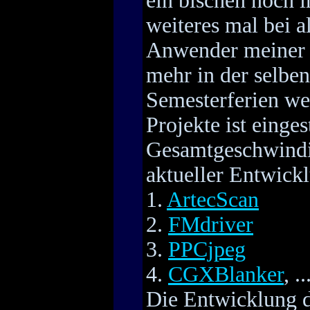
ein bischen noch 
weiteres mal bei a
Anwender meiner 
mehr in der selbe
Semesterferien we
Projekte ist eingest
Gesamtgeschwindi
aktueller Entwickl
1.
ArtecScan
2.
FMdriver
3.
PPCjpeg
4.
CGXBlanker
, ..
Die Entwicklung d