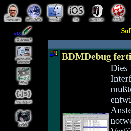
Sof
BDMDebug fertig
Dies
Inter
mußte
entwi
Anste
notw