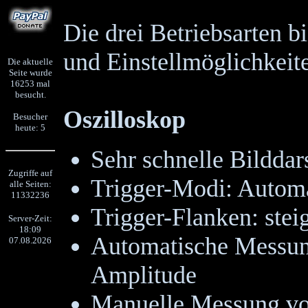
Die drei Betriebsarten b
und Einstellmöglichkeit
Die aktuelle
Seite wurde
16253 mal
besucht.
Oszilloskop
Besucher
heute: 5
Sehr schnelle Bilddar
Zugriffe auf
Trigger-Modi: Automa
alle Seiten:
11332236
Trigger-Flanken: steig
Server-Zeit:
18:09
Automatische Messun
07.08.2026
Amplitude
Manuelle Messung vo