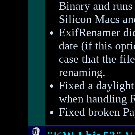
Binary and runs
Silicon Macs and
ExifRenamer did
date (if this opt
case that the fi
renaming.
Fixed a dayligh
when handling R
Fixed broken Pa