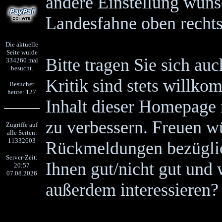
andere Einstellung wünsc
Landesfahne oben rechts
Die aktuelle
Seite wurde
Bitte tragen Sie sich au
334260 mal
besucht.
Kritik sind stets willk
Besucher
heute: 127
Inhalt dieser Homepage
zu verbessern. Freuen w
Zugriffe auf
alle Seiten:
11332603
Rückmeldungen bezüglich
Server-Zeit:
Ihnen gut/nicht gut und
20:57
07.08.2026
außerdem interessieren?