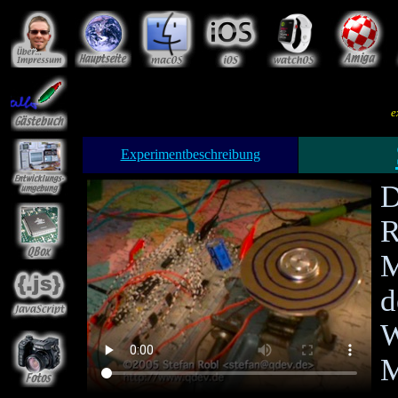
e
Experimentbeschreibung
D
R
M
d
W
M