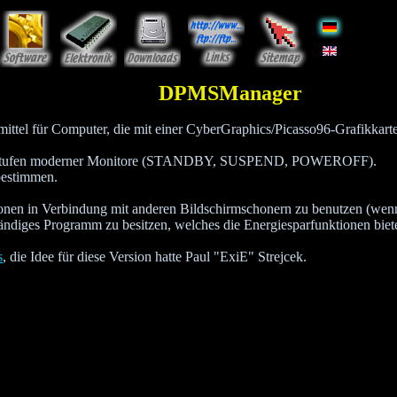
DPMSManager
el für Computer, die mit einer CyberGraphics/Picasso96-Grafikkarte a
parstufen moderner Monitore (STANDBY, SUSPEND, POWEROFF).
bestimmen.
n in Verbindung mit anderen Bildschirmschonern zu benutzen (wenn S
ständiges Programm zu besitzen, welches die Energiesparfunktionen biete
s
, die Idee für diese Version hatte Paul "ExiE" Strejcek.